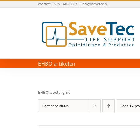
Ga
contact: 0529 - 483 779
|
info@savetec.nl
naar
inhoud
EHBO artikelen
EHBO is belangrijk
Sorteer op
Naam
Toon
12 pro