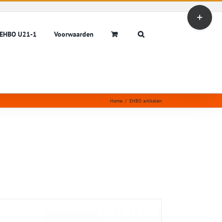
Toggle
Sliding
Bar
EHBO U21-1
Voorwaarden
Area
Home
/
EHBO artikelen