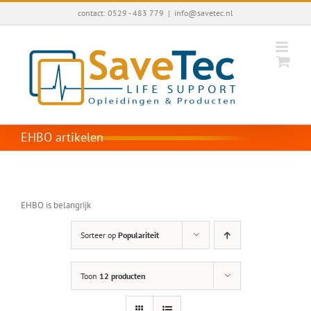
Ga
contact: 0529 - 483 779
|
info@savetec.nl
naar
inhoud
EHBO artikelen
EHBO is belangrijk
Sorteer op
Populariteit
Toon
12 producten