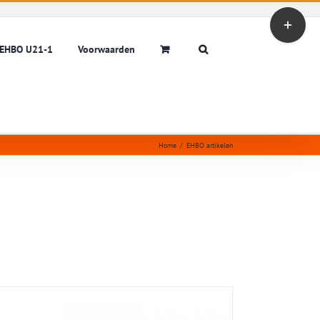
Toggle
Sliding
Bar
EHBO U21-1
Voorwaarden
Area
Home
/
EHBO artikelen