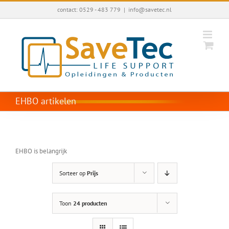
Ga
contact: 0529 - 483 779
|
info@savetec.nl
naar
inhoud
EHBO artikelen
EHBO is belangrijk
Sorteer op
Prijs
Toon
24 producten