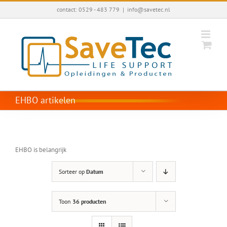
Ga
contact: 0529 - 483 779
|
info@savetec.nl
naar
inhoud
EHBO artikelen
EHBO is belangrijk
Sorteer op
Datum
Toon
36 producten