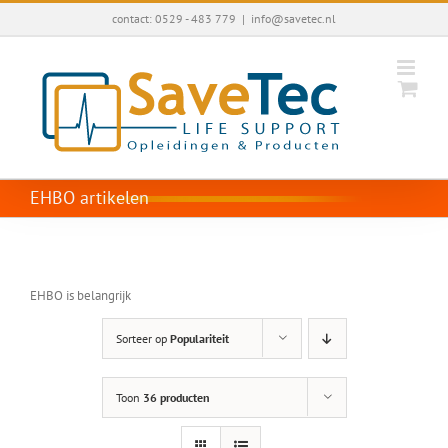
Ga
contact: 0529 - 483 779
|
info@savetec.nl
naar
inhoud
EHBO artikelen
EHBO is belangrijk
Sorteer op
Populariteit
Toon
36 producten