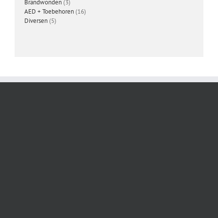
3
producten
Brandwonden
3
producten
16
AED + Toebehoren
16
5
producten
Diversen
5
producten