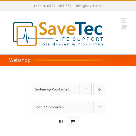
Ga
contact: 0529 - 483 779
|
info@savetec.nl
naar
inhoud
Webshop
Sorteer op
Populariteit
Toon
36 producten