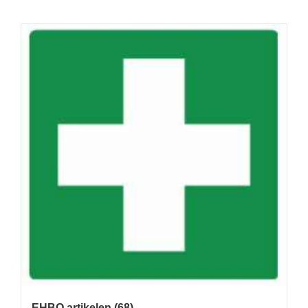
EHBO artikelen
(68)