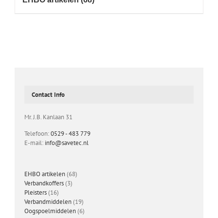
Contact Info
Mr. J.B. Kanlaan 31
Telefoon:
0529 - 483 779
E-mail:
info@savetec.nl
68
EHBO artikelen
68
3
producten
Verbandkoffers
3
16
producten
Pleisters
16
producten
19
Verbandmiddelen
19
producten
6
Oogspoelmiddelen
6