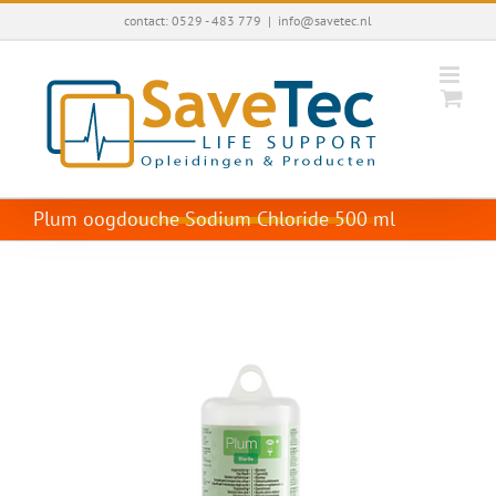
Ga
contact: 0529 - 483 779
|
info@savetec.nl
naar
inhoud
Plum oogdouche Sodium Chloride 500 ml