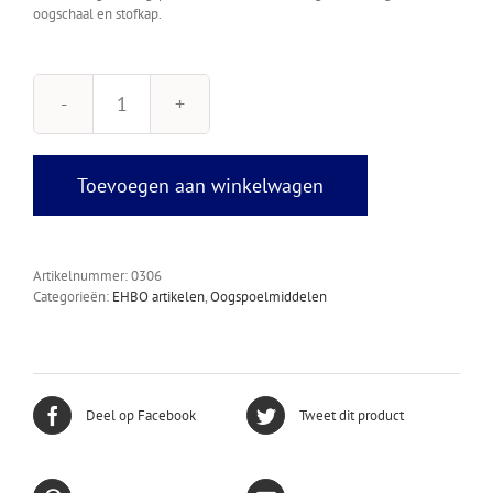
oogschaal en stofkap.
Plum
oogdouche
Sodium
Chloride
Toevoegen aan winkelwagen
500
ml
aantal
Artikelnummer:
0306
Categorieën:
EHBO artikelen
,
Oogspoelmiddelen
Deel op Facebook
Tweet dit product