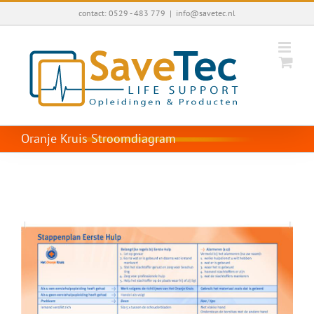
Ga
contact: 0529 - 483 779
|
info@savetec.nl
naar
inhoud
Oranje Kruis Stroomdiagram