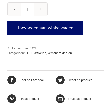
Oranje
Kruis
Stroomdiagram
aantal
Toevoegen aan winkelwagen
Artikelnummer:
0328
Categorieën:
EHBO artikelen
,
Verbandmiddelen
Deel op Facebook
Tweet dit product
Pin dit product
Email dit product