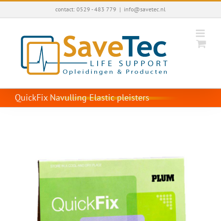
Ga
contact: 0529 - 483 779
|
info@savetec.nl
naar
inhoud
QuickFix Navulling Elastic pleisters