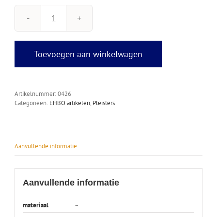
QuickFix
Navulling
Elastic
pleisters
Toevoegen aan winkelwagen
aantal
Artikelnummer:
0426
Categorieën:
EHBO artikelen
,
Pleisters
Aanvullende informatie
Aanvullende informatie
materiaal
–