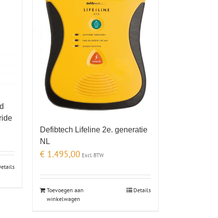
ld
ride
Defibtech Lifeline 2e. generatie
NL
€
1.495,00
Excl. BTW
etails
Toevoegen aan
Details
winkelwagen