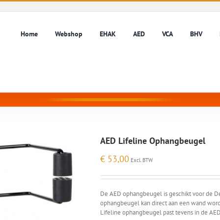
Home
Webshop
EHAK
AED
VCA
BHV
AED Lifeline Ophangbeugel
€
53,00
Excl. BTW
De AED ophangbeugel is geschikt voor de De
ophangbeugel kan direct aan een wand word
Lifeline ophangbeugel past tevens in de AE