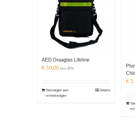
AED Draagtas Lifeline
Plu
€
50,00
Excl. BTW
Chl
€
13
Toevoegen aan
Details
winkelwagen
To
wi