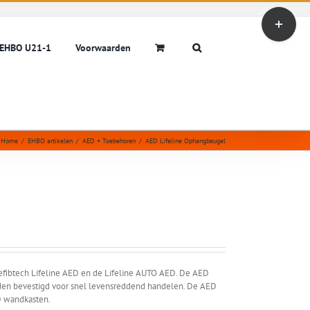
Toggle
Sliding
Bar
EHBO U21-1
Voorwaarden
Area
Home
/
EHBO artikelen
/
AED + Toebehoren
/
AED Lifeline Ophangbeugel
fibtech Lifeline AED en de Lifeline AUTO AED. De AED
en bevestigd voor snel levensreddend handelen. De AED
D wandkasten.