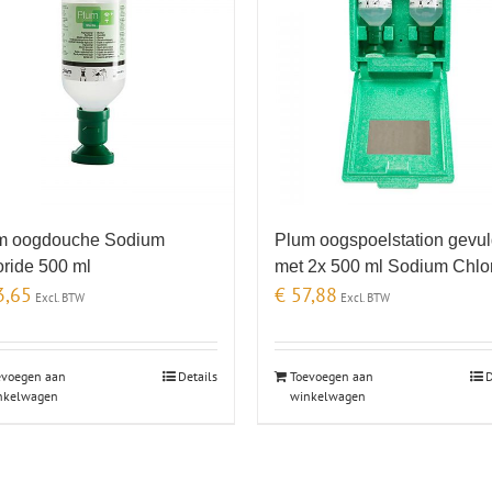
m oogdouche Sodium
Plum oogspoelstation gevu
oride 500 ml
met 2x 500 ml Sodium Chlo
,65
€
57,88
Excl. BTW
Excl. BTW
evoegen aan
Details
Toevoegen aan
D
nkelwagen
winkelwagen