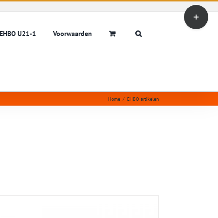
Toggle
Sliding
Bar
EHBO U21-1
Voorwaarden
Area
Home
/
EHBO artikelen