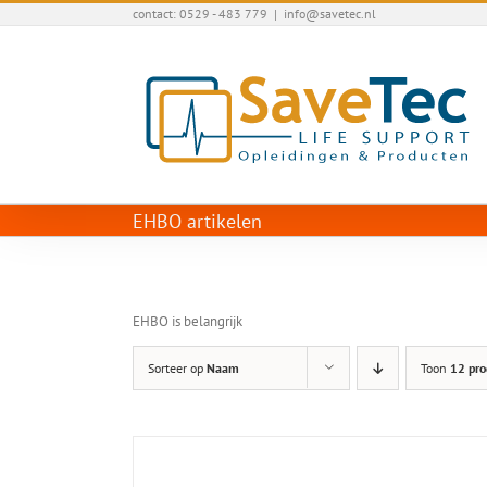
Ga
contact: 0529 - 483 779
|
info@savetec.nl
naar
inhoud
EHBO artikelen
EHBO is belangrijk
Sorteer op
Naam
Toon
12 pro