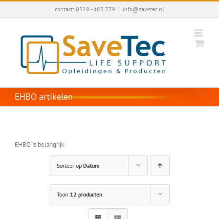
Ga
contact: 0529 - 483 779
|
info@savetec.nl
naar
inhoud
EHBO artikelen
EHBO is belangrijk
Sorteer op
Datum
Toon
12 producten