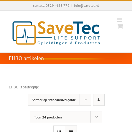
Ga
contact: 0529 - 483 779
|
info@savetec.nl
naar
inhoud
EHBO artikelen
EHBO is belangrijk
Sorteer op
Standaardvolgorde
Toon
24 producten