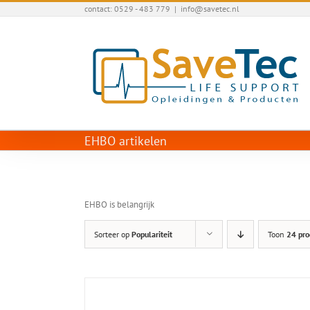
Ga
contact: 0529 - 483 779
|
info@savetec.nl
naar
inhoud
EHBO artikelen
EHBO is belangrijk
Sorteer op
Populariteit
Toon
24 pro