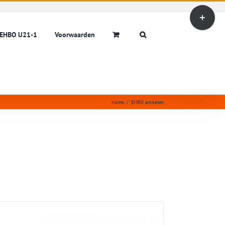
Toggle
Sliding
Bar
EHBO U21-1
Voorwaarden
Area
Home
/
EHBO artikelen