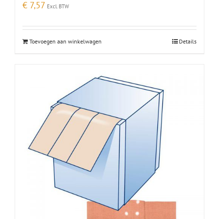
€
7,57
Excl. BTW
Toevoegen aan winkelwagen
Details