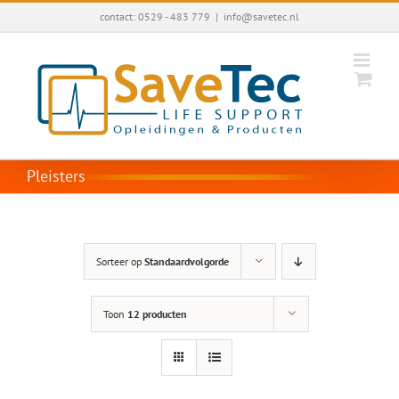
Ga
contact: 0529 - 483 779
|
info@savetec.nl
naar
inhoud
Pleisters
Sorteer op
Standaardvolgorde
Toon
12 producten