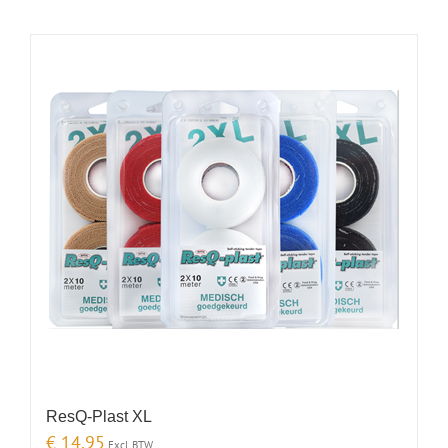
ResQ-Plast XL
€
14,95
Excl. BTW