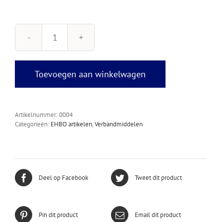
Niet-
verklevend
kompres
10
Toevoegen aan winkelwagen
x
10
cm
aantal
Artikelnummer:
0004
Categorieën:
EHBO artikelen
,
Verbandmiddelen
Deel op Facebook
Tweet dit product
Pin dit product
Email dit product