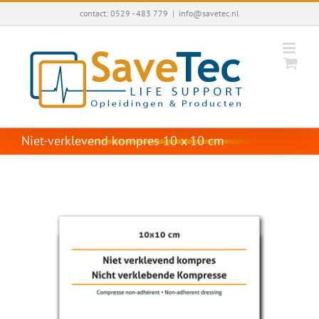
Ga
contact: 0529 - 483 779
|
info@savetec.nl
naar
inhoud
Niet-verklevend kompres 10 x 10 cm