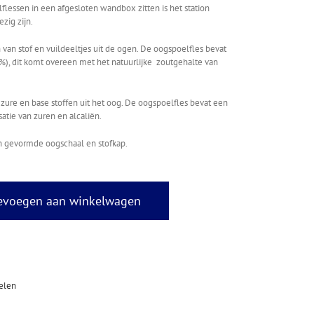
lessen in een afgesloten wandbox zitten is het station
zig zijn.
 van stof en vuildeeltjes uit de ogen. De oogspoelfles bevat
9%), dit komt overeen met het natuurlijke zoutgehalte van
 zure en base stoffen uit het oog. De oogspoelfles bevat een
satie van zuren en alcaliën.
h gevormde oogschaal en stofkap.
evoegen aan winkelwagen
elen