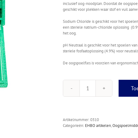
inclusief oog-noodplan. Doordat de oogspoelf
geschikt voor plekken waar stof en vuil aanwe
Sodium Chloride is geschikt voor het spoelen
een steriele natrium-chloride oplossing (0.
het oog.
pH Neutraal is geschikt voor het spoelen van
steriele fosfaatoplossing (4.9%) voor neutrali
De oogspoelfles is voorzien van ergonomisc
To
Plum
oogspoelstation
gevuld
met
1x
Artikelnummer:
0310
500
Categorieën:
EHBO artikelen
,
Oogspoelmidd
ml
Sodium
Chloride