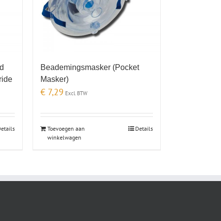
ld
Beademingsmasker (Pocket
ride
Masker)
€
7,29
Excl. BTW
etails
Toevoegen aan
Details
winkelwagen