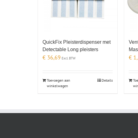
QuickFix Pleisterdispenser met
Vent
Detectable Long pleisters
Mas
€
36,69
€
1,
Excl. BTW
Toevoegen aan
Details
To
winkelwagen
wi