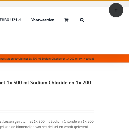
Toggle
Sliding
Bar
EHBO U21-1
Voorwaarden
Area
poelstation gevuld met 1x 500 ml Sodium Chloride en 1x 200 ml pH Neutraal
et 1x 500 ml Sodium Chloride en 1x 200
lflessen gevuld met 1x 500 ml Sodium Chloride en 1x 200
el aan de binnenzijde van het deksel en wordt geleverd