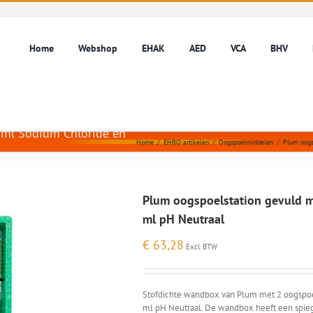
Home
Webshop
EHAK
AED
VCA
BHV
 ml Sodium Chloride en
Home
/
EHBO artikelen
/
Oogspoelmiddelen
/
Plum oogs
Plum oogspoelstation gevuld m
ml pH Neutraal
€
63,28
Excl. BTW
Stofdichte wandbox van Plum met 2 oogspoe
ml pH Neutraal. De wandbox heeft een spieg