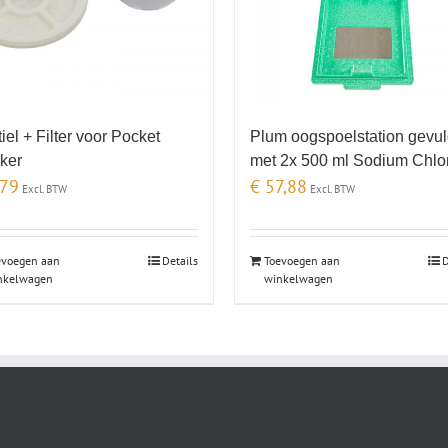
iel + Filter voor Pocket
Plum oogspoelstation gevu
ker
met 2x 500 ml Sodium Chlo
79
€
57,88
Excl. BTW
Excl. BTW
evoegen aan
Details
Toevoegen aan
D
nkelwagen
winkelwagen