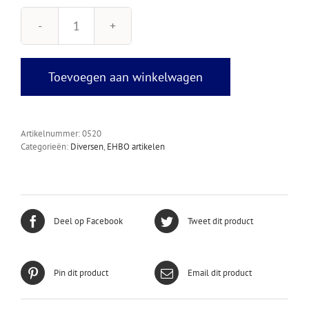
Ventiel
+
Filter
voor
Toevoegen aan winkelwagen
Pocket
Masker
aantal
Artikelnummer:
0520
Categorieën:
Diversen
,
EHBO artikelen
Deel op Facebook
Tweet dit product
Pin dit product
Email dit product