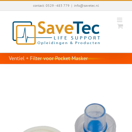
Ga
contact: 0529 - 483 779
|
info@savetec.nl
naar
inhoud
Ventiel + Filter voor Pocket Masker