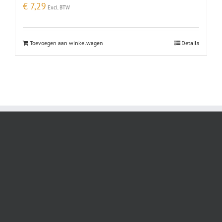
€
7,29
Excl. BTW
Toevoegen aan winkelwagen
Details