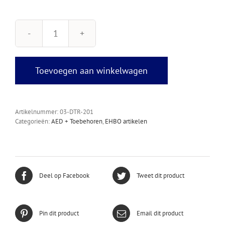
Oplader
trainingsbatterij
aantal
Toevoegen aan winkelwagen
Artikelnummer:
03-DTR-201
Categorieën:
AED + Toebehoren
,
EHBO artikelen
Deel op Facebook
Tweet dit product
Pin dit product
Email dit product