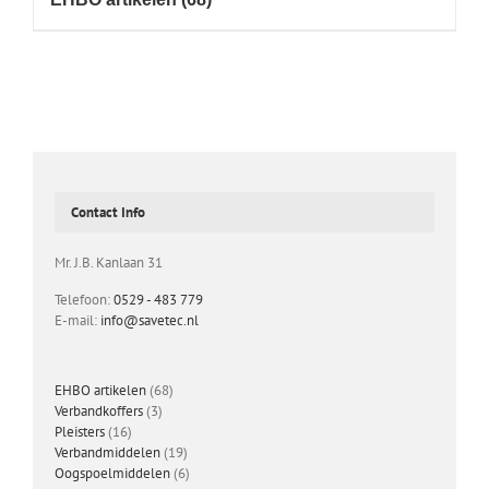
Contact Info
Mr. J.B. Kanlaan 31
Telefoon:
0529 - 483 779
E-mail:
info@savetec.nl
68
EHBO artikelen
68
3
producten
Verbandkoffers
3
16
producten
Pleisters
16
producten
19
Verbandmiddelen
19
producten
6
Oogspoelmiddelen
6