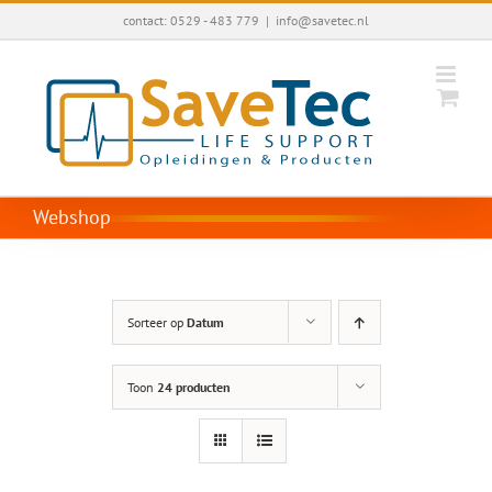
Ga
contact: 0529 - 483 779
|
info@savetec.nl
naar
inhoud
Webshop
Sorteer op
Datum
Toon
24 producten