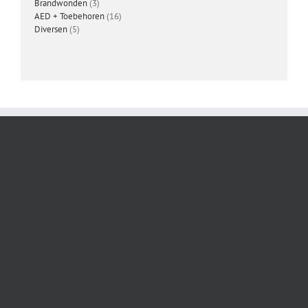
3
producten
Brandwonden
3
producten
16
AED + Toebehoren
16
5
producten
Diversen
5
producten