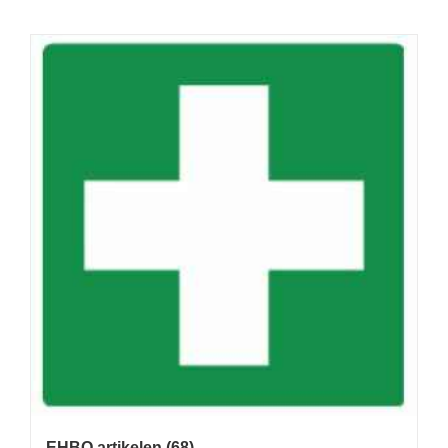
EHBO artikelen
(68)