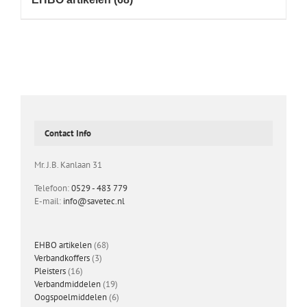
Contact Info
Mr. J.B. Kanlaan 31
Telefoon:
0529 - 483 779
E-mail:
info@savetec.nl
68
EHBO artikelen
68
3
producten
Verbandkoffers
3
16
producten
Pleisters
16
producten
19
Verbandmiddelen
19
producten
6
Oogspoelmiddelen
6