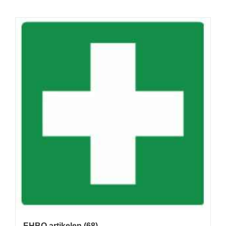
EHBO artikelen
(68)