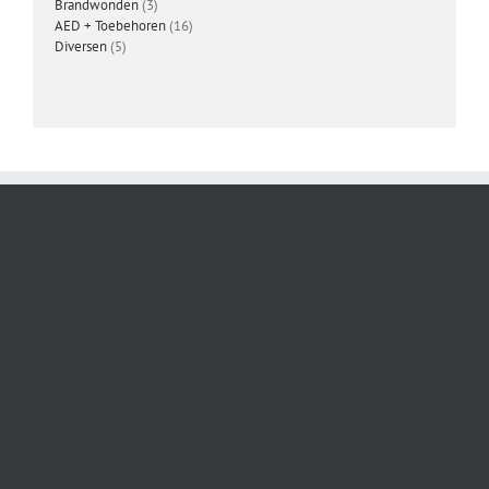
3
producten
Brandwonden
3
producten
16
AED + Toebehoren
16
5
producten
Diversen
5
producten