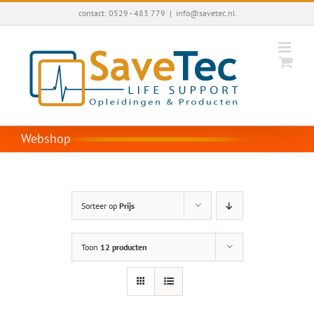
Ga
contact: 0529 - 483 779
|
info@savetec.nl
naar
inhoud
Webshop
Sorteer op
Prijs
Toon
12 producten