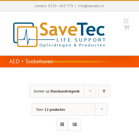
Ga
contact: 0529 - 483 779
|
info@savetec.nl
naar
inhoud
AED + Toebehoren
Sorteer op
Standaardvolgorde
Toon
12 producten