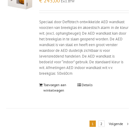
€
245,00
Excl. BTW
Speciaal door Defibtech ontwikkelde AED wandkast
voorzien van breekglas én akoestisch alarm in de kleur
wit. (excl. ophangbeugel) De AED wandkast kan door
het breekglas in te slaan geopend worden. De AED
wandkast is van staal en heeft een groot venster
waardoor de AED duidelijk zichtbaar is voor
levensreddend handelen. De AED wandkast is
bedoeld voor “indoor” gebruik. De standaard kleur is
wit. Afmetingen AED indoor wandkast wit v.v.
breekglas: 50x60cm
Toevoegen aan
Details
winkelwagen
1
2
Volgende