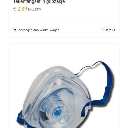
Tekentangset in gripzakje
€
2,89
Excl. BTW
Toevoegen aan winkelwagen
Details