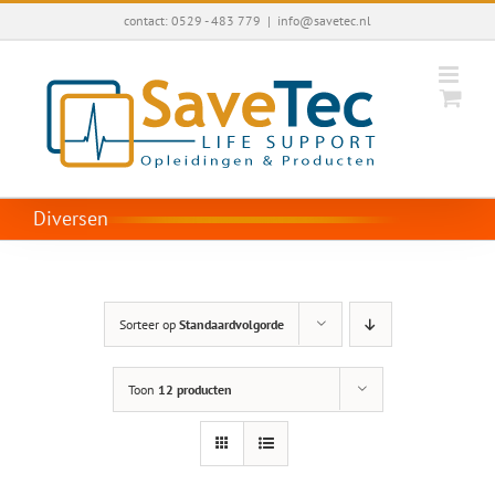
Ga
contact: 0529 - 483 779
|
info@savetec.nl
naar
inhoud
Diversen
Sorteer op
Standaardvolgorde
Toon
12 producten