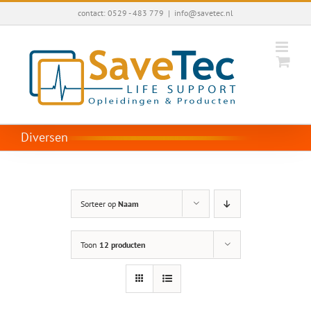
Ga
contact: 0529 - 483 779
|
info@savetec.nl
naar
inhoud
Diversen
Sorteer op
Naam
Toon
12 producten