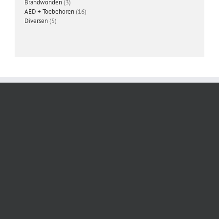
3
producten
Brandwonden
3
producten
16
AED + Toebehoren
16
5
producten
Diversen
5
producten