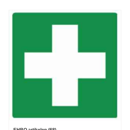
EHBO artikelen
(68)