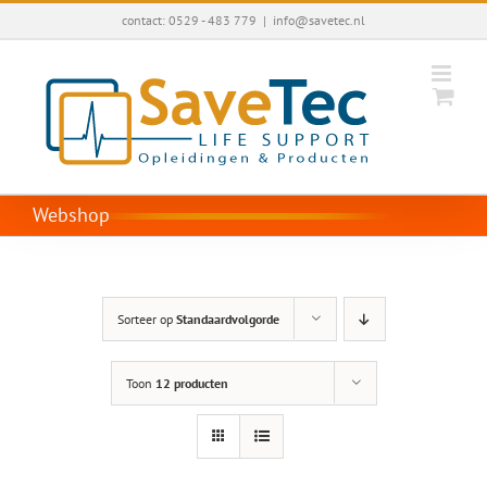
Ga
contact: 0529 - 483 779
|
info@savetec.nl
naar
inhoud
Webshop
Sorteer op
Standaardvolgorde
Toon
12 producten