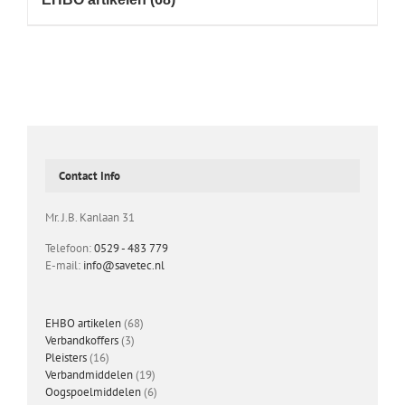
Contact Info
Mr. J.B. Kanlaan 31
Telefoon:
0529 - 483 779
E-mail:
info@savetec.nl
68
EHBO artikelen
68
3
producten
Verbandkoffers
3
16
producten
Pleisters
16
producten
19
Verbandmiddelen
19
producten
6
Oogspoelmiddelen
6