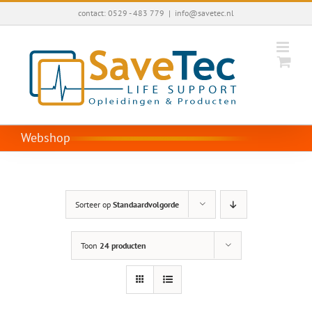
Ga
contact: 0529 - 483 779
|
info@savetec.nl
naar
inhoud
Webshop
Sorteer op
Standaardvolgorde
Toon
24 producten