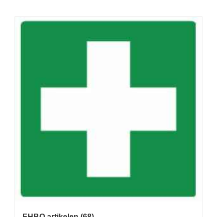
EHBO artikelen
(68)