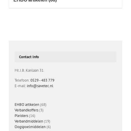
Contact Info
Mr. J.B. Kanlaan 31
Telefoon:
0529 - 483 779
E-mail:
info@savetec.nl
68
EHBO artikelen
68
3
producten
Verbandkoffers
3
16
producten
Pleisters
16
producten
19
Verbandmiddelen
19
producten
6
Oogspoelmiddelen
6