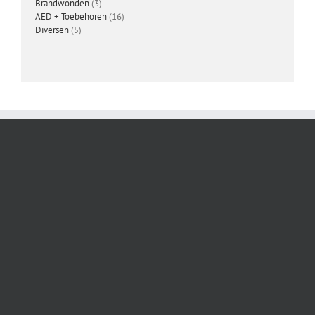
3
producten
Brandwonden
3
producten
16
AED + Toebehoren
16
5
producten
Diversen
5
producten