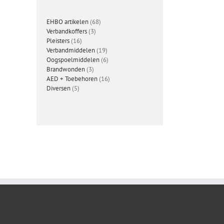
68
EHBO artikelen
68
3
producten
Verbandkoffers
3
16
producten
Pleisters
16
producten
19
Verbandmiddelen
19
producten
6
Oogspoelmiddelen
6
3
producten
Brandwonden
3
producten
16
AED + Toebehoren
16
5
producten
Diversen
5
producten