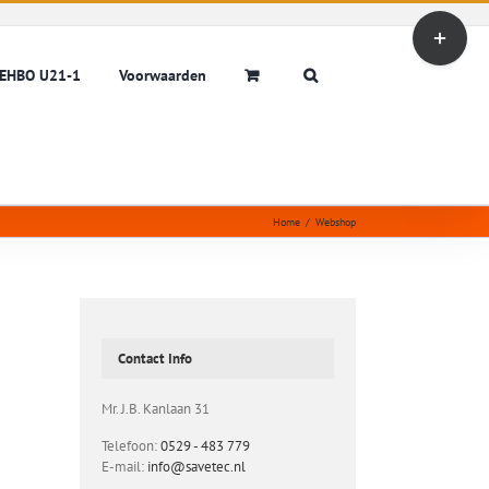
Toggle
Sliding
Bar
EHBO U21-1
Voorwaarden
Area
Home
/
Webshop
Contact Info
Mr. J.B. Kanlaan 31
Telefoon:
0529 - 483 779
E-mail:
info@savetec.nl