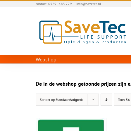
Ga
contact: 0529 - 483 779
|
info@savetec.nl
naar
inhoud
Webshop
De in de webshop getoonde prijzen zijn e
Sorteer op
Standaardvolgorde
Toon
36 