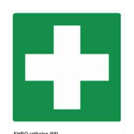
EHBO artikelen
(68)