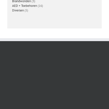
3
producten
Brandwonden
3
producten
16
AED + Toebehoren
16
5
producten
Diversen
5
producten