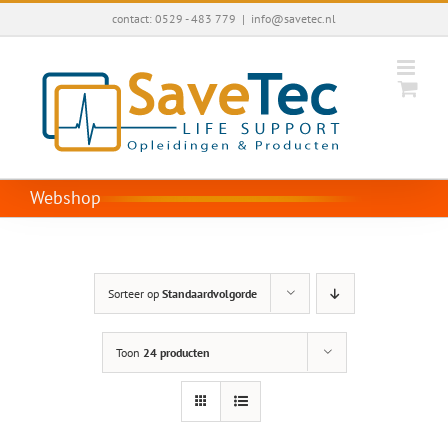
Ga
contact: 0529 - 483 779
|
info@savetec.nl
naar
inhoud
Webshop
Sorteer op
Standaardvolgorde
Toon
24 producten