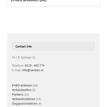
Contact Info
Mr. J.B. Kanlaan 31
Telefoon:
0529 - 483 779
E-mail:
info@savetec.nl
68
EHBO artikelen
68
3
producten
Verbandkoffers
3
16
producten
Pleisters
16
producten
19
Verbandmiddelen
19
producten
6
Oogspoelmiddelen
6