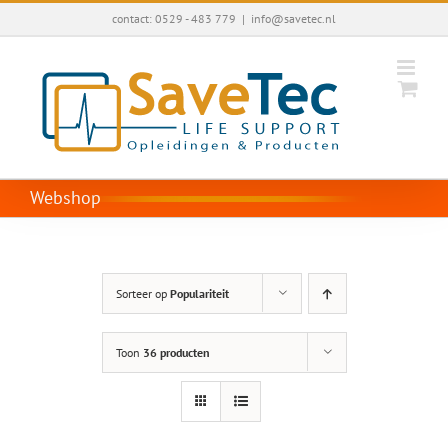
Ga
contact: 0529 - 483 779
|
info@savetec.nl
naar
inhoud
Webshop
Sorteer op
Populariteit
Toon
36 producten