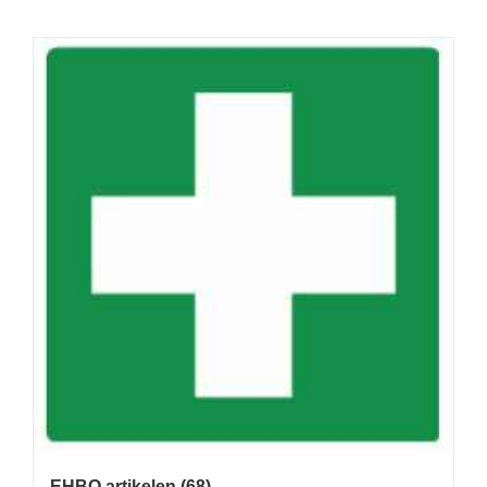
EHBO artikelen
(68)