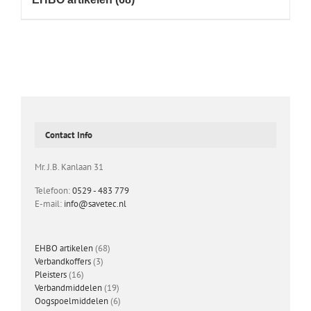
Contact Info
Mr. J.B. Kanlaan 31
Telefoon:
0529 - 483 779
E-mail:
info@savetec.nl
68
EHBO artikelen
68
3
producten
Verbandkoffers
3
16
producten
Pleisters
16
producten
19
Verbandmiddelen
19
producten
6
Oogspoelmiddelen
6