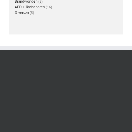
3
producten
Brandwonden
3
producten
16
AED + Toebehoren
16
5
producten
Diversen
5
producten