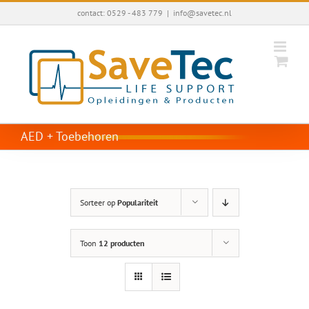
Ga
contact: 0529 - 483 779
|
info@savetec.nl
naar
inhoud
AED + Toebehoren
Sorteer op
Populariteit
Toon
12 producten