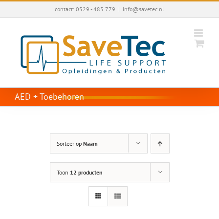
Ga
contact: 0529 - 483 779
|
info@savetec.nl
naar
inhoud
AED + Toebehoren
Sorteer op
Naam
Toon
12 producten